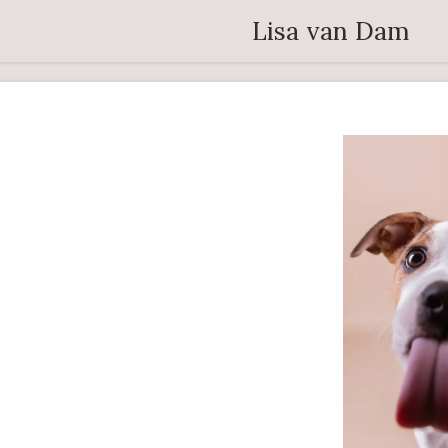
Ga
Lisa van Dam
direct
naar
de
hoofdinhoud