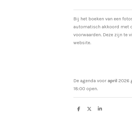
Bij het boeken van een foto
automatisch akkoord met 
voorwaarden. Deze zijn te 
website.
De agenda voor
april
2026 g
18:00 open.
D
D
S
e
e
h
l
e
a
e
l
r
n
e