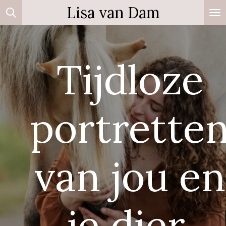
Lisa van Dam
Ga
direct
naar
de
Tijdloze
hoofdinhoud
portrette
van jou en
je dier.