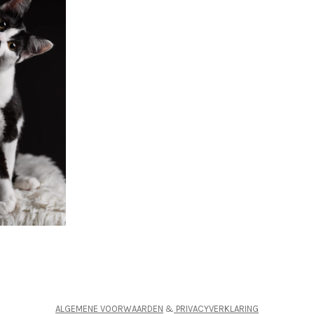
ALGEMENE VOORWAARDEN
&
PRIVACYVERKLARING