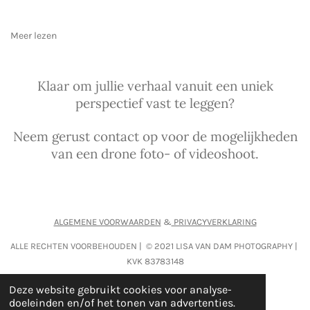
Meer lezen
Klaar om jullie verhaal vanuit een uniek
perspectief vast te leggen?
Neem gerust contact op voor de mogelijkheden
van een drone foto- of videoshoot.
ALGEMENE VOORWAARDEN
&
PRIVACYVERKLARING
ALLE RECHTEN VOORBEHOUDEN | © 2021 LISA VAN DAM PHOTOGRAPHY |
KVK 83783148
Deze website gebruikt cookies voor analyse-
F
P
I
L
doeleinden en/of het tonen van advertenties.