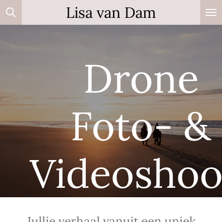
Lisa van Dam
Ga
direct
naar
de
Drone
hoofdinhoud
Foto- &
Videoshoo
Jullie verhaal vanuit een uniek