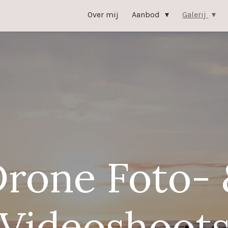
Over mij
Aanbod
Galerij
rone Foto-
Videoshoot