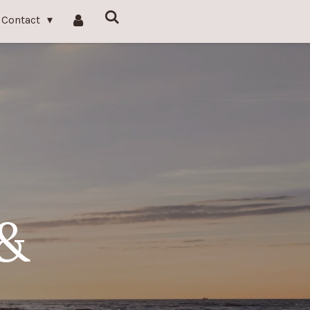
Contact
 &
s