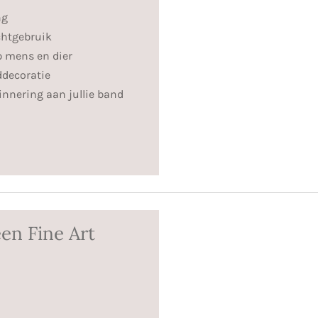
ng
chtgebruik
p mens en dier
ddecoratie
innering aan jullie band
een Fine Art