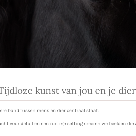
Tijdloze kunst van jou en je dier
dere band tussen mens en dier centraal staat.
cht voor detail en een rustige setting creëren we beelden die