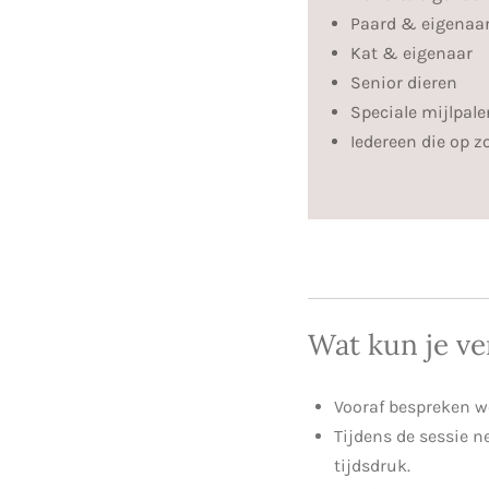
Paard & eigenaa
Kat & eigenaar
Senior dieren
Speciale mijlpale
Iedereen die op z
Wat kun je v
Vooraf bespreken we 
Tijdens de sessie n
tijdsdruk.