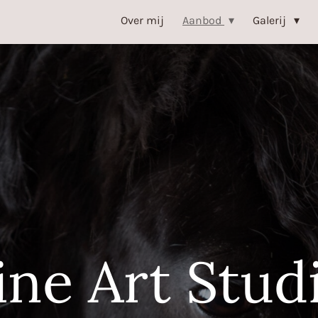
Over mij
Aanbod
Galerij
ine Art Stud