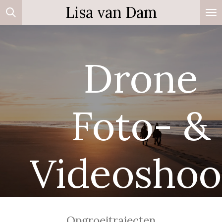
Lisa van Dam
Ga
direct
naar
de
Drone
hoofdinhoud
Foto- &
Videoshoo
Opgroeitrajecten