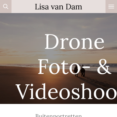
Lisa van Dam
Ga
direct
naar
de
Drone
hoofdinhoud
Foto- &
Videoshoo
Buitenportretten