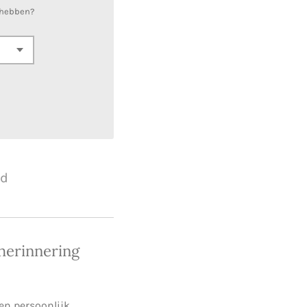
 hebben?
ld
 herinnering
en persoonlijk