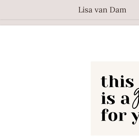
Ga
Lisa van Dam
direct
naar
de
hoofdinhoud