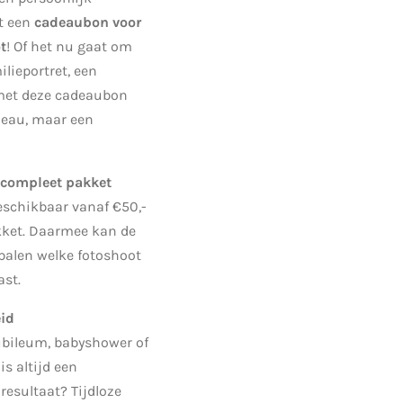
t een
cadeaubon voor
t
! Of het nu gaat om
lieportret, een
 met deze cadeaubon
deau, maar een
n compleet pakket
schikbaar vanaf €50,-
akket. Daarmee kan de
palen welke fotoshoot
ast.
eid
jubileum, babyshower of
is altijd een
resultaat? Tijdloze