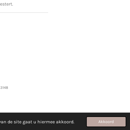
estert.
83148
van de site gaat u hiermee akkoord.
Akkoord